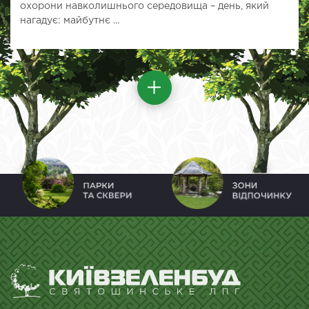
охорони навколишнього середовища – день, який
нагадує: майбутнє ...