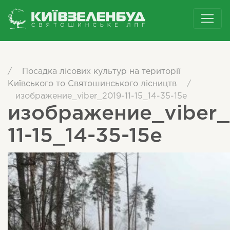
/
Посадка лісових культур на території
Київського то Святошинського лісництв
/
изображение_viber_2019-11-15_14-35-15е
изображение_viber_
11-15_14-35-15е