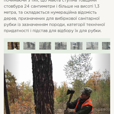
починаючи з тих, що мають ступінь товщини
стовбура 24 сантиметри і більше на висоті 1,3
метра, та складається нумераційна відомість
дерев, призначених для вибіркової санітарної
рубки із зазначенням породи, категорії технічної
придатності і підстав для відбору їх для рубки.