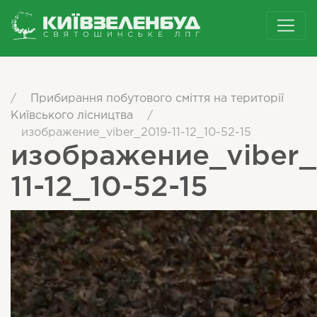
/
Прибирання побутового сміття на території
Київського лісництва
/
изображение_viber_2019-11-12_10-52-15
изображение_viber_
11-12_10-52-15