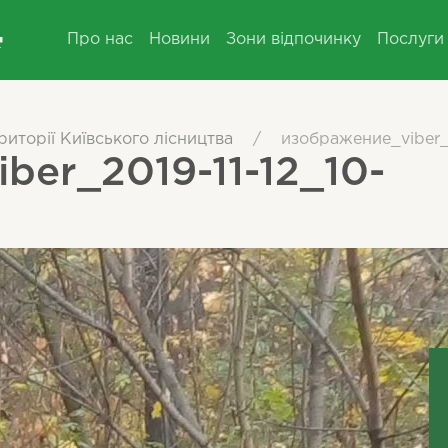
Про нас
Новини
Зони відпочинку
Послуги
иторії Київського лісництва
/
изображение_viber_
ber_2019-11-12_10-