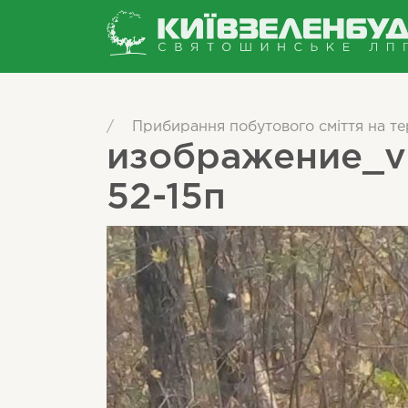
/
Прибирання побутового сміття на тер
изображение_vi
52-15п