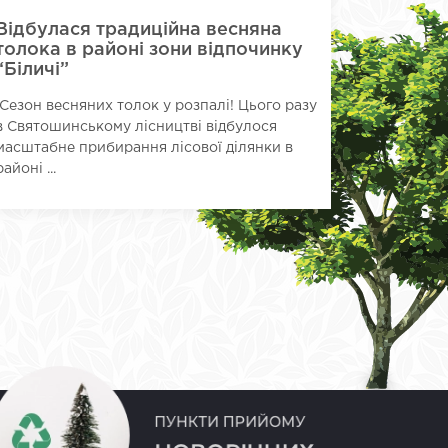
Відбулася традиційна весняна
Заверш
толока в районі зони відпочинку
віднов
“Біличі”
лісови
Сезон весняних толок у розпалі! Цього разу
У межах п
в Святошинському лісництві відбулося
Святошинс
масштабне прибирання лісової ділянки в
відпочинк
районі ...
підприємст