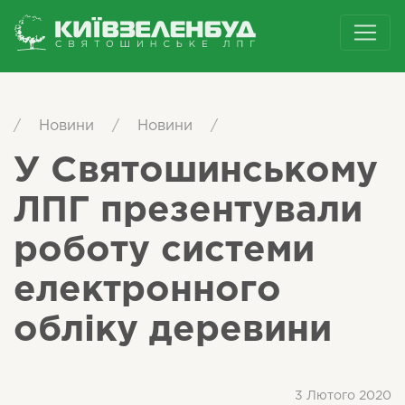
/
Новини
/
Новини
/
У Святошинському
ЛПГ презентували
роботу системи
електронного
обліку деревини
3 Лютого 2020