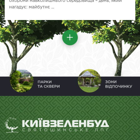
охорони навколишнього середовища – день, який
нагадує: майбутнє ...