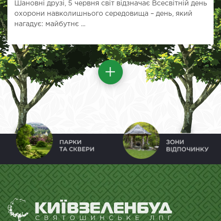
Шановні друзі, 5 червня світ відзначає Всесвітній день
охорони навколишнього середовища – день, який
нагадує: майбутнє ...