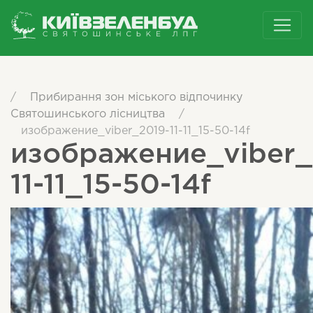
/
Прибирання зон міського відпочинку
Святошинського лісництва
/
изображение_viber_2019-11-11_15-50-14f
изображение_viber_
11-11_15-50-14f