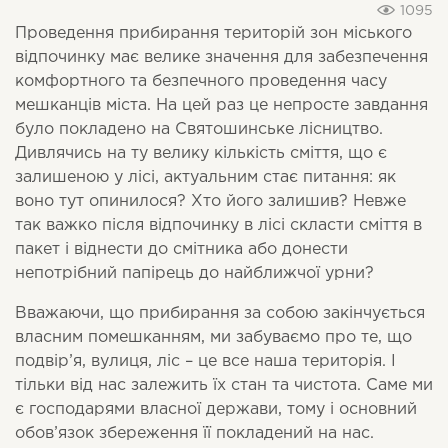
1095
Проведення прибирання територій зон міського
відпочинку має велике значення для забезпечення
комфортного та безпечного проведення часу
мешканців міста. На цей раз це непросте завдання
було покладено на Святошинське лісництво.
Дивлячись на ту велику кількість сміття, що є
залишеною у лісі, актуальним стає питання: як
воно тут опинилося? Хто його залишив? Невже
так важко після відпочинку в лісі скласти сміття в
пакет і віднести до смітника або донести
непотрібний папірець до найближчої урни?
Вважаючи, що прибирання за собою закінчується
власним помешканням, ми забуваємо про те, що
подвір’я, вулиця, ліс – це все наша територія. І
тільки від нас залежить їх стан та чистота. Саме ми
є господарями власної держави, тому і основний
обов’язок збереження її покладений на нас.