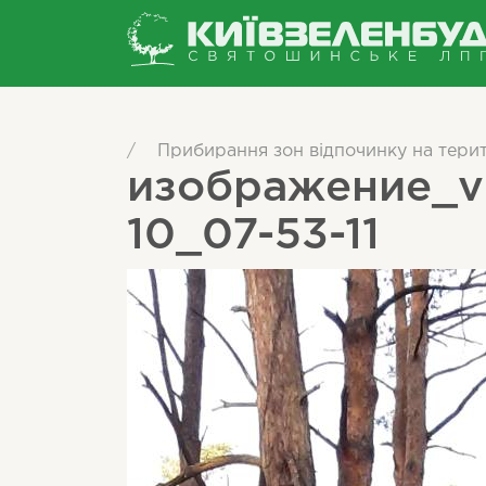
/
Прибирання зон відпочинку на терит
изображение_vi
10_07-53-11