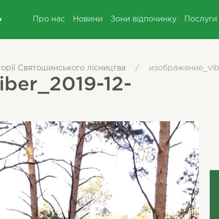
Про нас
Новини
Зони відпочинку
Послуги
орії Святошинського лісництва
/
изображение_vibe
ber_2019-12-