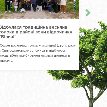
Відбулася традиційна весняна
Заверш
толока в районі зони відпочинку
віднов
“Біличі”
лісови
Сезон весняних толок у розпалі! Цього разу
У межах п
в Святошинському лісництві відбулося
Святошинс
масштабне прибирання лісової ділянки в
відпочинк
районі ...
підприємст